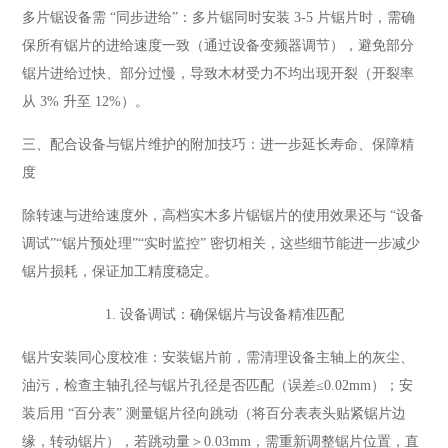
多片锯设备需 “同步进给”：多片锯同时安装 3-5 片锯片时，需确
保所有锯片的进给速度一致（通过设备变频器调节），避免部分
锯片进给过快、部分过慢，导致木材受力不均出现开裂（开裂率
从 3% 升至 12%）。
三、配合设备与锯片维护的附加技巧：进一步延长寿命、保障精
度
除转速与进给速度外，高档实木多片锯锯片的使用效果还与 “设备
调试”“锯片预处理”“实时监控” 密切相关，这些细节能进一步减少
锯片损耗，保证加工精度稳定。
1. 设备调试：确保锯片与设备精准匹配
锯片安装同心度校准：安装锯片前，需清理设备主轴上的灰尘、
油污，检查主轴孔径与锯片孔径是否匹配（误差≤0.02mm）；安
装后用 “百分表” 测量锯片径向跳动（将百分表表头贴紧锯片边
缘，转动锯片），若跳动量＞0.03mm，需重新调整锯片位置，直