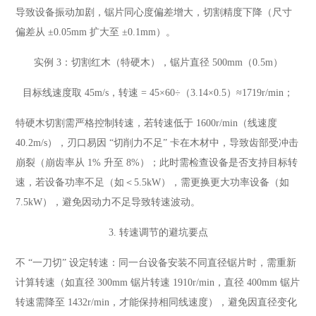
导致设备振动加剧，锯片同心度偏差增大，切割精度下降（尺寸
偏差从 ±0.05mm 扩大至 ±0.1mm）。
实例 3：切割红木（特硬木），锯片直径 500mm（0.5m）
目标线速度取 45m/s，转速 = 45×60÷（3.14×0.5）≈1719r/min；
特硬木切割需严格控制转速，若转速低于 1600r/min（线速度
40.2m/s），刃口易因 “切削力不足” 卡在木材中，导致齿部受冲击
崩裂（崩齿率从 1% 升至 8%）；此时需检查设备是否支持目标转
速，若设备功率不足（如＜5.5kW），需更换更大功率设备（如
7.5kW），避免因动力不足导致转速波动。
3. 转速调节的避坑要点
不 “一刀切” 设定转速：同一台设备安装不同直径锯片时，需重新
计算转速（如直径 300mm 锯片转速 1910r/min，直径 400mm 锯片
转速需降至 1432r/min，才能保持相同线速度），避免因直径变化