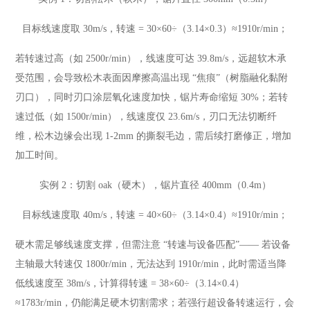
目标线速度取 30m/s，转速 = 30×60÷（3.14×0.3）≈1910r/min；
若转速过高（如 2500r/min），线速度可达 39.8m/s，远超软木承
受范围，会导致松木表面因摩擦高温出现 “焦痕”（树脂融化黏附
刃口），同时刃口涂层氧化速度加快，锯片寿命缩短 30%；若转
速过低（如 1500r/min），线速度仅 23.6m/s，刃口无法切断纤
维，松木边缘会出现 1-2mm 的撕裂毛边，需后续打磨修正，增加
加工时间。
实例 2：切割 oak（硬木），锯片直径 400mm（0.4m）
目标线速度取 40m/s，转速 = 40×60÷（3.14×0.4）≈1910r/min；
硬木需足够线速度支撑，但需注意 “转速与设备匹配”—— 若设备
主轴最大转速仅 1800r/min，无法达到 1910r/min，此时需适当降
低线速度至 38m/s，计算得转速 = 38×60÷（3.14×0.4）
≈1783r/min，仍能满足硬木切割需求；若强行超设备转速运行，会