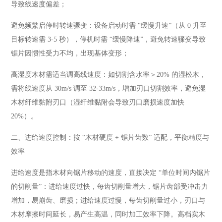
导致线速度偏差；
避免频繁启停时转速骤变：设备启动时需 “缓慢升速”（从 0 升至
目标转速需 3-5 秒），停机时需 “缓慢降速”，避免转速骤变导致
锯片因惯性受力不均，出现基体变形；
高湿度木材需适当调高线速度：如切割含水率＞20% 的湿松木，
需将线速度从 30m/s 调至 32-33m/s，增加刃口切割效率，避免湿
木材纤维黏附刃口（湿纤维黏附会导致刃口磨损速度加快
20%）。
二、进给速度控制：按 “木材硬度 + 锯片齿数” 适配，平衡精度与
效率
进给速度是指木材向锯片移动的速度，直接决定 “单位时间内锯片
的切削量”：进给速度过快，每齿切削量增大，锯片齿部受冲击力
增加，易崩齿、磨损；进给速度过慢，每齿切削量过小，刃口与
木材摩擦时间延长，易产生高温，同时加工效率下降。高档实木