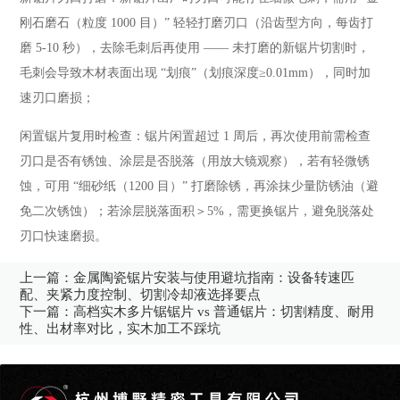
刚石磨石（粒度 1000 目）” 轻轻打磨刃口（沿齿型方向，每齿打
磨 5-10 秒），去除毛刺后再使用 —— 未打磨的新锯片切割时，
毛刺会导致木材表面出现 “划痕”（划痕深度≥0.01mm），同时加
速刃口磨损；
闲置锯片复用时检查：锯片闲置超过 1 周后，再次使用前需检查
刃口是否有锈蚀、涂层是否脱落（用放大镜观察），若有轻微锈
蚀，可用 “细砂纸（1200 目）” 打磨除锈，再涂抹少量防锈油（避
免二次锈蚀）；若涂层脱落面积＞5%，需更换锯片，避免脱落处
刃口快速磨损。
上一篇：
金属陶瓷锯片安装与使用避坑指南：设备转速匹
配、夹紧力度控制、切割冷却液选择要点
下一篇：
高档实木多片锯锯片 vs 普通锯片：切割精度、耐用
性、出材率对比，实木加工不踩坑