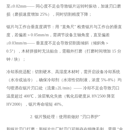
至≤0.02mm—— 同心度不足会导致锯片运转时振动，加速刃口磨
损（磨损速度增加 25%），同时切割精度下降；
锯片与工作台垂直度调节：用 “直角尺” 检查锯片与工作台的垂直
度，若偏差＞0.05mm/m，需调节设备主轴角度，直至偏差
≤0.03mm/m—— 垂直度不足会导致切割面倾斜（倾斜角＞
0.5°），木材拼接时无法贴合，需额外打磨（打磨时间增加 15 分
钟 / 块）；
冷却系统适配：切割硬木、高湿度木材时，需开启设备冷却系统
（水冷或油冷），确保冷却剂（水溶性切削液，浓度 5%-8%）均
匀喷洒在锯片刃口处（流量≥2L/min）—— 冷却不足会导致刃口
温度超过 400℃，涂层氧化失效（氧化后硬度从 HV2500 降至
HV2000），锯片寿命缩短 40%。
2. 锯片预处理：使用前做好 “刃口养护”
新锯片刃口打磨：新锯片出厂时刃口可能存在细微毛刺，需用 “金