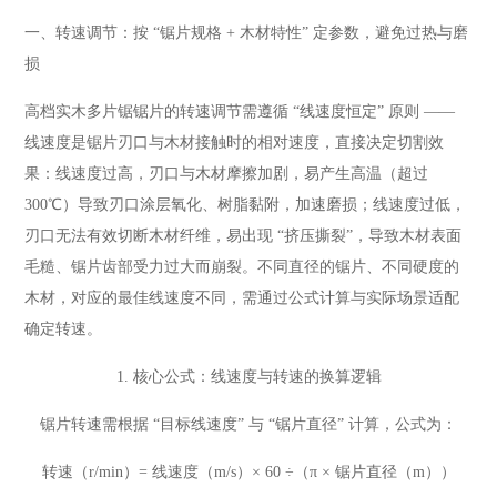
一、转速调节：按 “锯片规格 + 木材特性” 定参数，避免过热与磨
损
高档实木多片锯锯片的转速调节需遵循 “线速度恒定” 原则 ——
线速度是锯片刃口与木材接触时的相对速度，直接决定切割效
果：线速度过高，刃口与木材摩擦加剧，易产生高温（超过
300℃）导致刃口涂层氧化、树脂黏附，加速磨损；线速度过低，
刃口无法有效切断木材纤维，易出现 “挤压撕裂”，导致木材表面
毛糙、锯片齿部受力过大而崩裂。不同直径的锯片、不同硬度的
木材，对应的最佳线速度不同，需通过公式计算与实际场景适配
确定转速。
1. 核心公式：线速度与转速的换算逻辑
锯片转速需根据 “目标线速度” 与 “锯片直径” 计算，公式为：
转速（r/min）= 线速度（m/s）× 60 ÷（π × 锯片直径（m））