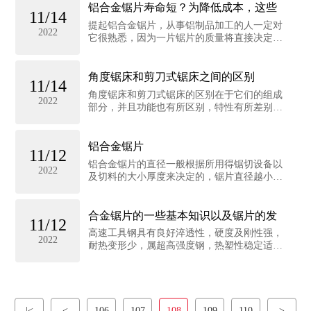
一样的。铝型材锯片是梯平齿型，前角为6-10
铝合金锯片寿命短？为降低成本，这些
11/14
度，刃...
提起铝合金锯片，从事铝制品加工的人一定对
2022
它很熟悉，因为一片锯片的质量将直接决定企
业生产出产品的质量。 虽然锯片的制造与加
工的工艺在不断地进步，但作为一种消耗品，
锯片却始终困扰着许多企业。 为何薄薄的锯...
角度锯床和剪刀式锯床之间的区别
11/14
角度锯床和剪刀式锯床的区别在于它们的组成
2022
部分，并且功能也有所区别，特性有所差别。
如今，角度锯床已经成为工业机械设备中不可
或缺的一种机械设备，不仅让工业生产效率得
意提升，而且角度锯床还降低了工业生产中
铝合金锯片
11/12
的...
铝合金锯片的直径一般根据所用得锯切设备以
2022
及切料的大小厚度来决定的，锯片直径越小，
切割的速度越低，锯片的直径越大对锯切设备
的要求就更高，从而效率就更高。 铝合金锯
片的大小是根据不同的锯切设备机型选择直
合金锯片的一些基本知识以及锯片的发
11/12
径...
高速工具钢具有良好淬透性，硬度及刚性强，
2022
耐热变形少，属超高强度钢，热塑性稳定适宜
制造高档超薄锯片。适用于开料和横锯各种
软、硬实木型材和密度板、多层板、刨花板
等。锯片直径小，切削速度相对比较低；锯片
直径大...
|<
<
106
107
108
109
110
>