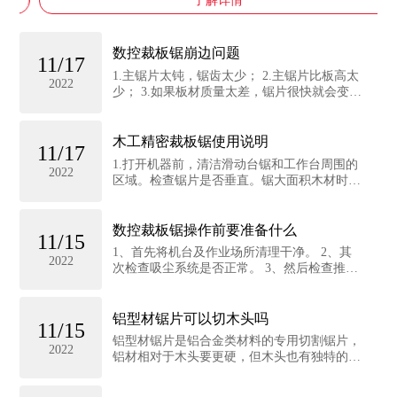
了解详情
数控裁板锯崩边问题
11/17
1.主锯片太钝，锯齿太少； 2.主锯片比板高太
2022
少； 3.如果板材质量太差，锯片很快就会变
钝； 4.再次更换锯片； 5.提升主锯片； 6.选
用杂质少、质量高的板材。...
木工精密裁板锯使用说明
11/17
1.打开机器前，清洁滑动台锯和工作台周围的
2022
区域。检查锯片是否垂直。锯大面积木材时，
将木材放在推台上，与参考挡板平齐，调整定
位挡板，然后用木框将木材固定牢固。打开开
关，以匀速进给推料器。不要太猛或太快。操
数控裁板锯操作前要准备什么
11/15
作...
1、首先将机台及作业场所清理干净。 2、其
2022
次检查吸尘系统是否正常。 3、然后检查推台
锯片是否锋利，大小锯片是否在一条直线上。
试机约一分钟，看机器运转是否正常。 4、然
后准备好材料和辅料。...
铝型材锯片可以切木头吗
11/15
铝型材锯片是铝合金类材料的专用切割锯片，
2022
铝材相对于木头要更硬，但木头也有独特的地
方，就是木质纤维多，韧性强，所以要很好的
切割这两种不同的材料，锯片的设计是完全不