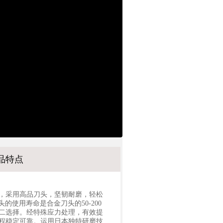
品特点
，采用高品刀头，坚韧耐磨，轻松
的使用寿命是合金刀头的50-200
二选择。经特殊应力处理，有效提
程稳定可靠。运用日本独特研磨技